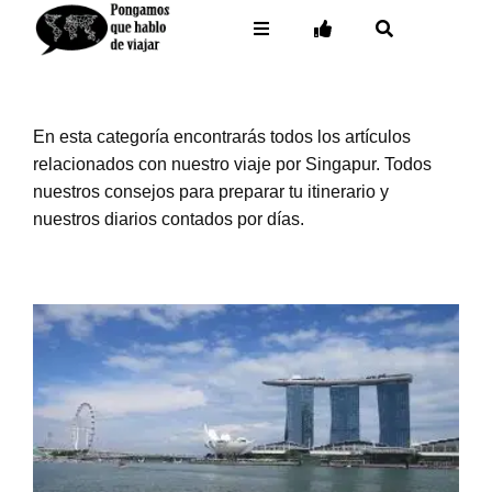
Saltar
…
…
Toggle
Toggle
Toggle
al
Navigation
Navigation
Navigation
contenido
Inicio
– Facebook
Destinos
– Twitter
En esta categoría encontrarás todos los artículos
relacionados con nuestro viaje por Singapur. Todos
Buceo
– Instagram
nuestros consejos para preparar tu itinerario y
nuestros diarios contados por días.
Contacto
– Pinterest
– Mail