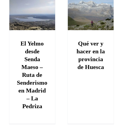
a
Qué ver y
hacer en la
provincia de
o
Huesca
–
España
a
El Yelmo
Qué ver y
d
desde
hacer en la
Senda
provincia
Maeso –
de Huesca
Ruta de
Senderismo
en Madrid
– La
Pedriza