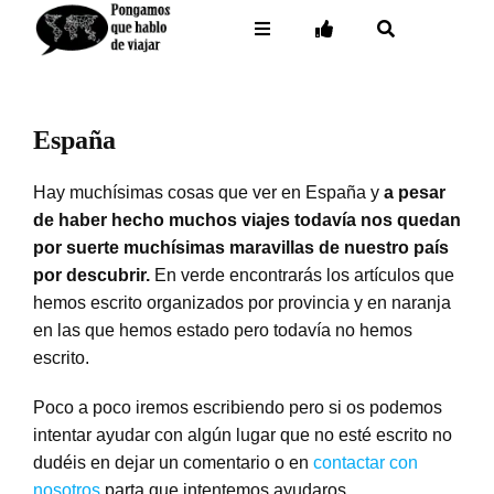
Saltar
…
…
Toggle
Toggle
Toggle
al
Navigation
Navigation
Navigation
contenido
Inicio
– Facebook
Destinos
– Twitter
España
Buceo
– Instagram
Hay muchísimas cosas que ver en España y
a pesar
de haber hecho muchos viajes todavía nos quedan
Contacto
– Pinterest
por suerte muchísimas maravillas de nuestro país
por descubrir.
En verde encontrarás los artículos que
– Mail
hemos escrito organizados por provincia y en naranja
en las que hemos estado pero todavía no hemos
escrito.
Poco a poco iremos escribiendo pero si os podemos
intentar ayudar con algún lugar que no esté escrito no
dudéis en dejar un comentario o en
contactar con
nosotros
parta que intentemos ayudaros.