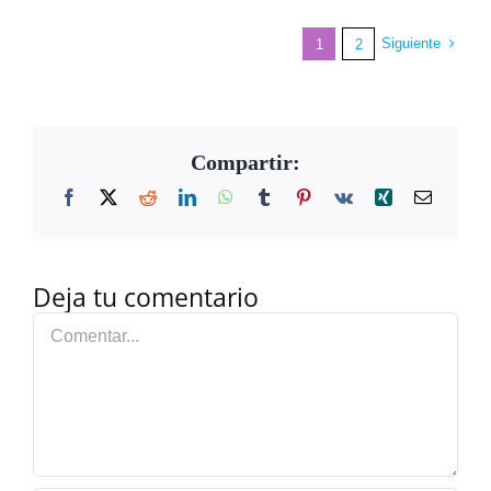
Siguiente
1
2
Compartir:
Facebook
X
Reddit
LinkedIn
WhatsApp
Tumblr
Pinterest
Vk
Xing
Correo
electrón
Deja tu comentario
Comentar