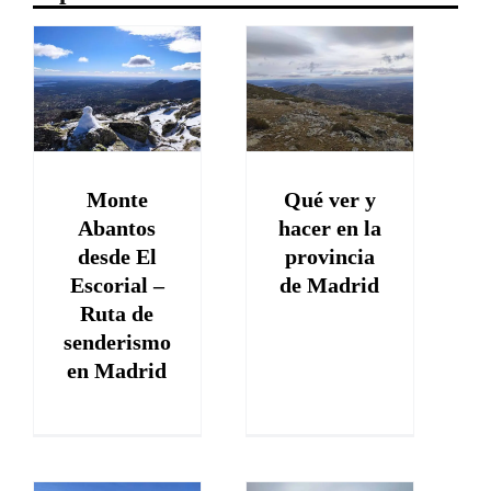
Qué ver y
hacer en la
provincia de
Madrid
o
España
d
Monte
Qué ver y
d
Abantos
hacer en la
desde El
provincia
Escorial –
de Madrid
Ruta de
senderismo
en Madrid
de