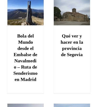
e
Qué ver y
hacer en la
o
provincia de
Segovia
o
España
Bola del
Qué ver y
d
Mundo
hacer en la
d
desde el
provincia
Embalse de
de Segovia
Navalmedi
o – Ruta de
Senderismo
en Madrid