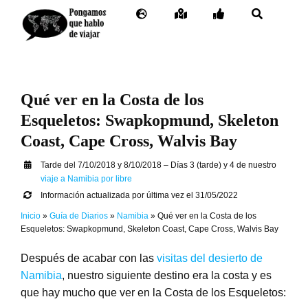
Saltar
…
Toggle
Toggle
Toggle
Toggle
al
Navigation
Navigation
Navigation
Navigation
…
contenido
Inicio
– Facebook
General
Destinos
– Twitter
Itinerario por días
Qué ver en la Costa de los
Buceo
– Instagram
Esqueletos: Swapkopmund, Skeleton
Coast, Cape Cross, Walvis Bay
Contacto
– Pinterest
Tarde del 7/10/2018 y 8/10/2018 – Días 3 (tarde) y 4 de nuestro
viaje a Namibia por libre
– Mail
Información actualizada por última vez el 31/05/2022
Inicio
»
Guía de Diarios
»
Namibia
»
Qué ver en la Costa de los
Esqueletos: Swapkopmund, Skeleton Coast, Cape Cross, Walvis Bay
Después de acabar con las
visitas del desierto de
Namibia
, nuestro siguiente destino era la costa y es
que hay mucho que ver en la Costa de los Esqueletos: