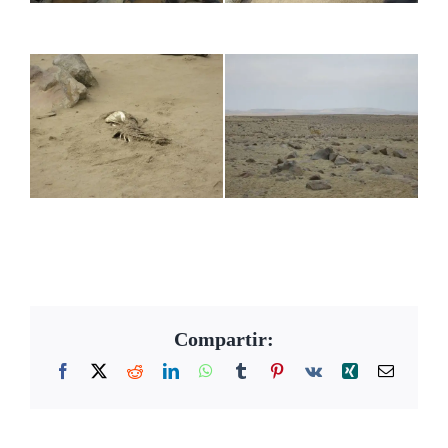
Compartir:
Facebook
X
Reddit
LinkedIn
WhatsApp
Tumblr
Pinterest
Vk
Xing
Correo
electrón