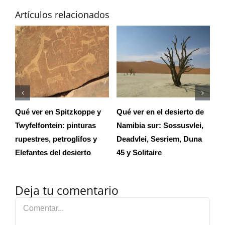
Artículos relacionados
e
,
Qué ver y hacer en
Viaje a Namibia por libre:
Qu
Windhoek: visitas y
itinerario, información
Et
alquilar coche para
general, presupuesto y
Namibia
preparativos
Deja tu comentario