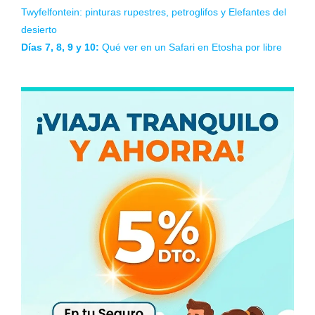
Swapkopmund, Skeleton Coast, Cape Cross, Walvis Bay
Días 5 y 6 (mañana):
Qué ver en Spitzkoppe y
Twyfelfontein: pinturas rupestres, petroglifos y Elefantes del
desierto
Días 7, 8, 9 y 10:
Qué ver en un Safari en Etosha por libre