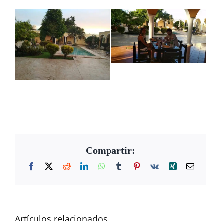
Compartir:
Facebook
X
Reddit
LinkedIn
WhatsApp
Tumblr
Pinterest
Vk
Xing
Correo
electrón
Artículos relacionados