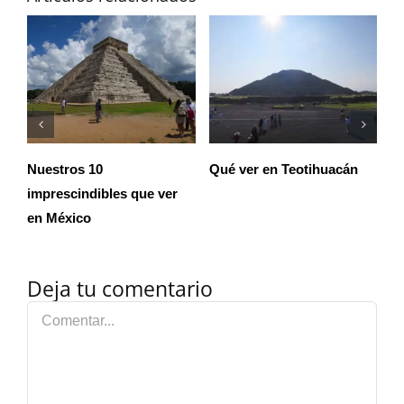
uacán
Qué ver en Ciudad de
Qué ver en Baja Californi
México Centro
Sur
Deja tu comentario
Comentar