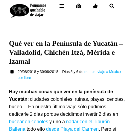
Saltar
…
Toggle
Toggle
Toggle
Toggle
al
Navigation
Navigation
Navigation
Navigation
…
contenido
Inicio
– Facebook
General
Destinos
– Twitter
Itinerario por días
Qué ver en la Península de Yucatán –
Buceo
– Instagram
Valladolid, Chichén Itzá, Mérida e
Izamal
Contacto
– Pinterest
29/08/2018 y 30/08/2018 – Días 5 y 6 de
nuestro viaje a México
por libre
– Mail
Hay muchas cosas que ver en la península de
Yucatán
: ciudades coloniales, ruinas, playas, cenotes,
buceo…
En nuestro último viaje sólo pudimos
dedicarle 2 días porque decidimos invertir 2 días en
bucear en cenotes
y uno a
nadar con el Tiburón
Ballena
todo ello
desde Playa del Carmen
. Pero si