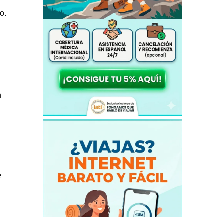
o,
n
e