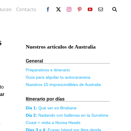
…
…
Buceo
Contacto
s
Nuestros artículos de Australia
General
Preparativos e itinerario
Guía para alquilar tu autocaravana
Nuestros 10 imprescindibles de Australia
do
ar
Itinerario por días
Día 1:
Qué ver en Brisbane
Día 2:
Nadando con ballenas en la Sunshine
,
Coast + visita a Noosa Heads
Días 3 y 4:
Fraser Island por libre desde