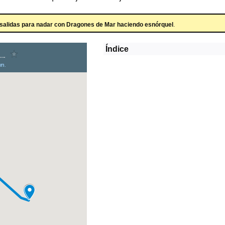
 salidas para nadar con Dragones de Mar haciendo esnórquel
.
Índice