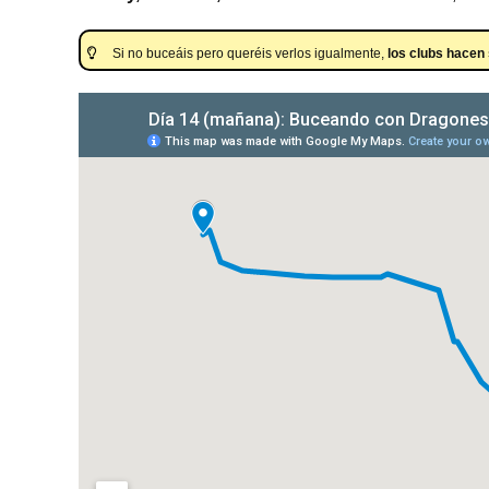
Si no buceáis pero queréis verlos igualmente,
los clubs hacen