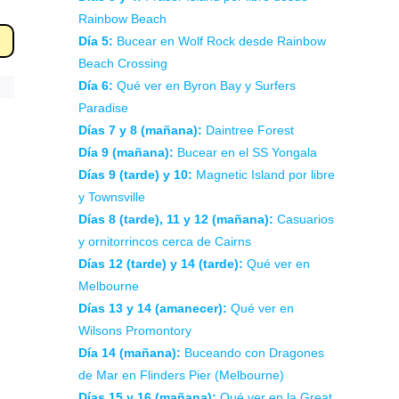
Rainbow Beach
Día 5:
Bucear en Wolf Rock desde Rainbow
Beach Crossing
Día 6:
Qué ver en Byron Bay y Surfers
Paradise
Días 7 y 8 (mañana):
Daintree Forest
Día 9 (mañana):
Bucear en el SS Yongala
Días 9 (tarde) y 10:
Magnetic Island por libre
y Townsville
Días 8 (tarde), 11 y 12 (mañana):
Casuarios
y ornitorrincos cerca de Cairns
Días 12 (tarde) y 14 (tarde):
Qué ver en
Melbourne
Días 13 y 14 (amanecer):
Qué ver en
Wilsons Promontory
Día 14 (mañana):
Buceando con Dragones
de Mar en Flinders Pier (Melbourne)
Días 15 y 16 (mañana):
Qué ver en la Great