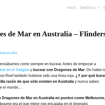
Inicio
Destinos
s de Mar en Australia – Flinder
ralia por libre
 pensábamos como siempre en bucear. Antes de empezar a
ear en el Yongala
y
bucear con Dragones de Mar
. De haber i
loo Reef también hubiese sido una línea roja.
¿Y por qué buce
lla razón de que sólo existen en Australia
y nunca sabes
rte el mundo…
 Dragones de Mar en Australia en puntos como Melbourne
ourne era el que mejor nos encajaba en el itinerario.