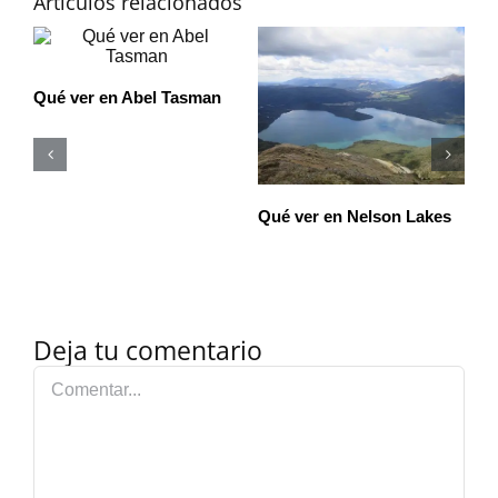
Artículos relacionados
s
Nuestros 10
Qué ver en Christchurch
Q
imprescindibles que ver
Nueva Zelanda
Deja tu comentario
Comentar