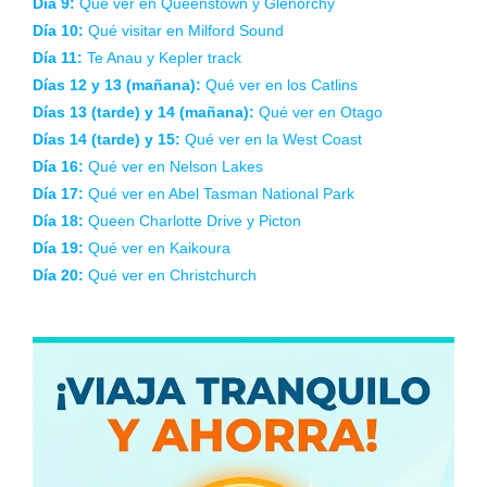
Día 7:
Monte Cook y los lagos Tekapo y Pukaki
Día 8:
Qué ver y hacer en Wanaka
Día 9:
Qué ver en Queenstown y Glenorchy
Día 10:
Qué visitar en Milford Sound
Día 11:
Te Anau y Kepler track
Días 12 y 13 (mañana):
Qué ver en los Catlins
Días 13 (tarde) y 14 (mañana):
Qué ver en Otago
Días 14 (tarde) y 15:
Qué ver en la West Coast
Día 16:
Qué ver en Nelson Lakes
Día 17:
Qué ver en Abel Tasman National Park
Día 18:
Queen Charlotte Drive y Picton
Día 19:
Qué ver en Kaikoura
Día 20:
Qué ver en Christchurch