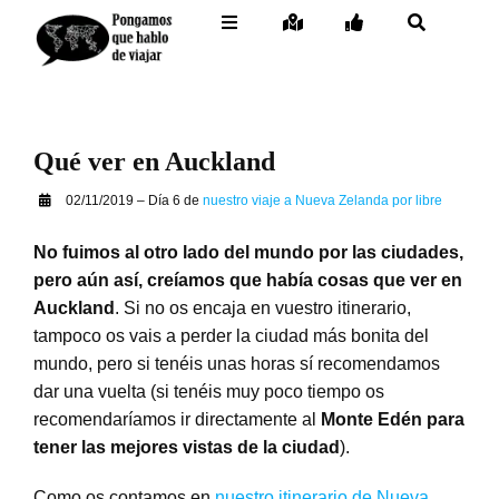
Saltar
…
Toggle
Toggle
Toggle
Toggle
al
Navigation
Navigation
Navigation
Navigation
…
contenido
Inicio
– Facebook
General
Destinos
– Twitter
Itinerario por días
Qué ver en Auckland
Buceo
– Instagram
02/11/2019 – Día 6 de
nuestro viaje a Nueva Zelanda por libre
Embed Link
Contacto
– Pinterest
No fuimos al otro lado del mundo por las ciudades,
pero aún así, creíamos que había cosas que ver en
– Mail
Auckland
. Si no os encaja en vuestro itinerario,
tampoco os vais a perder la ciudad más bonita del
mundo, pero si tenéis unas horas sí recomendamos
dar una vuelta (si tenéis muy poco tiempo os
recomendaríamos ir directamente al
Monte Edén para
tener las mejores vistas de la ciudad
).
Como os contamos en
nuestro itinerario de Nueva